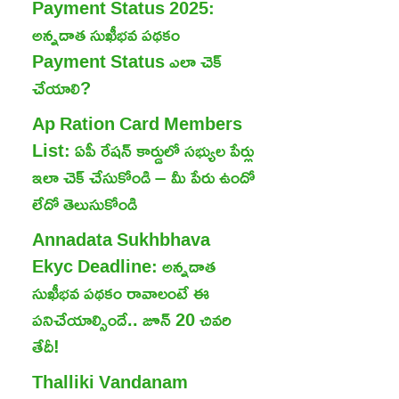
Payment Status 2025:
అన్నదాత సుఖీభవ పథకం
Payment Status ఎలా చెక్
చేయాలి?
Ap Ration Card Members
List: ఏపీ రేషన్ కార్డులో సభ్యుల పేర్లు
ఇలా చెక్ చేసుకోండి – మీ పేరు ఉందో
లేదో తెలుసుకోండి
Annadata Sukhbhava
Ekyc Deadline: అన్నదాత
సుఖీభవ పథకం రావాలంటే ఈ
పనిచేయాల్సిందే.. జూన్ 20 చివరి
తేదీ!
Thalliki Vandanam