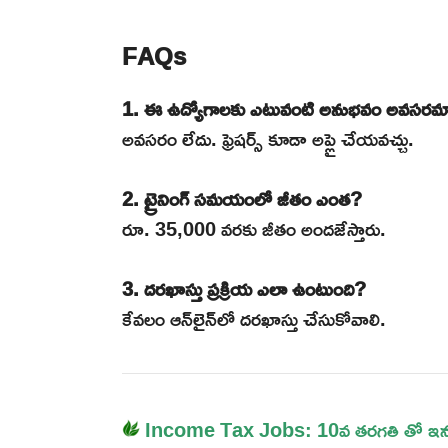
FAQs
1. ఈ ఉద్యోగాలకు ఎటువంటి అనుభవం అవసరమ
అవసరం లేదు. ఫ్రెషర్స్ కూడా అప్లై చేయవచ్చు.
2. ట్రైనింగ్ సమయంలో జీతం ఎంత?
రూ. 35,000 వరకు జీతం అందజేస్తారు.
3. దరఖాస్తు ప్రక్రియ ఎలా ఉంటుంది?
కేవలం ఆన్‌లైన్‌లో దరఖాస్తు చేసుకోవాలి.
Income Tax Jobs: 10వ తరగతి తో ఇన్కమ్