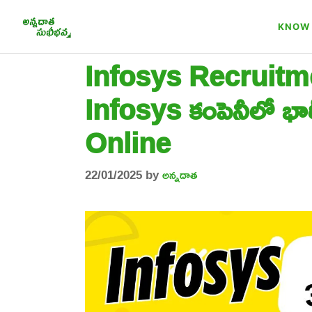
Skip
to
KNOW 
content
Infosys Recruitment 
Infosys కంపెనీలో భార
Online
22/01/2025
by
అన్నదాత