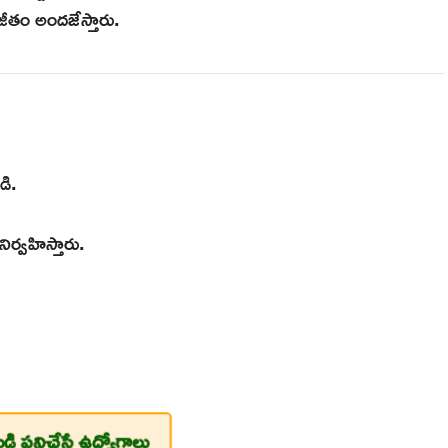
ీతం అందజేస్తారు.
డి.
నిర్వహిస్తారు.
ండి పనిచేసే ఉద్యోగాలు