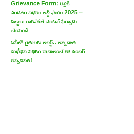
Grievance Form: తల్లికి
వందనం పథకం అర్జీ ఫారం 2025 –
డబ్బులు రాకపోతే వెంటనే ఫిర్యాదు
చేయండి
ఏపీలో రైతులకు అలర్ట్.. అన్నదాత
సుఖీభవ పథకం రావాలంటే ఈ నంబర్
తప్పనిసరి!