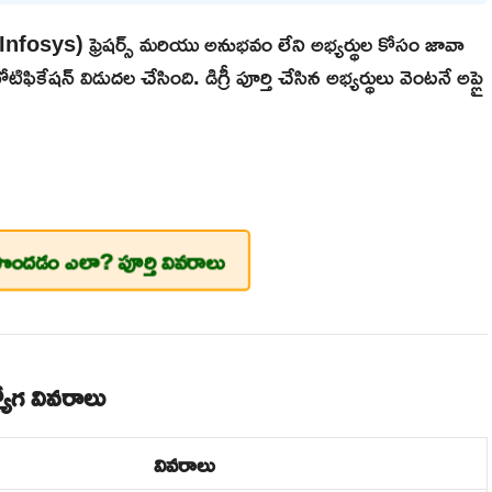
 (Infosys) ఫ్రెషర్స్ మరియు అనుభవం లేని అభ్యర్థుల కోసం జావా
షన్ విడుదల చేసింది. డిగ్రీ పూర్తి చేసిన అభ్యర్థులు వెంటనే అప్లై
ొందడం ఎలా? పూర్తి వివరాలు
గ వివరాలు
వివరాలు