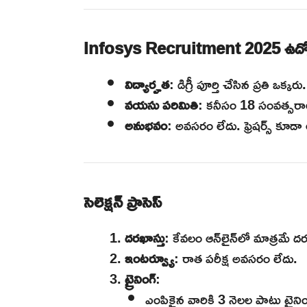
Infosys Recruitment 2025 ఉద్యోగ
విద్యార్హత
: డిగ్రీ పూర్తి చేసిన ప్రతి ఒక్కరు.
వయసు పరిమితి
: కనీసం 18 సంవత్సరా
అనుభవం
: అవసరం లేదు. ఫ్రెషర్స్ కూడా 
సెలెక్షన్ ప్రాసెస్
దరఖాస్తు
: కేవలం ఆన్‌లైన్‌లో మాత్రమే ద
ఇంటర్వ్యూ
: రాత పరీక్ష అవసరం లేదు.
ట్రైనింగ్
:
ఎంపికైన వారికి 3 నెలల పాటు ట్రైని