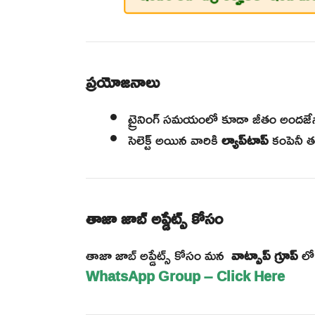
ప్రయోజనాలు
ట్రైనింగ్ సమయంలో కూడా జీతం అందజేస్
సెలెక్ట్ అయిన వారికి
ల్యాప్‌టాప్
కంపెనీ త
తాజా జాబ్ అప్డేట్స్ కోసం
తాజా జాబ్ అప్డేట్స్ కోసం మన
వాట్సాప్ గ్రూప్
లో 
WhatsApp Group – Click Here