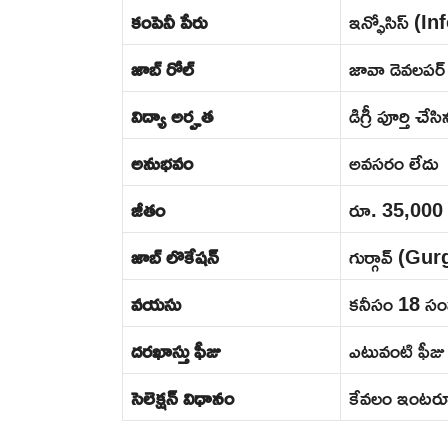
కంపెనీ పేరు
ఇన్ఫోసిస్ (I
జాబ్ రోల్
జావా డెవలపర్
విద్యా అర్హత
డిగ్రీ పూర్తి చే
అనుభవం
అవసరం లేదు
జీతం
రూ. 35,000 
జాబ్ లొకేషన్
గుర్గావ్ (Gu
వయసు
కనీసం 18 సం
దరఖాస్తు ఫీజు
ఎటువంటి ఫీజు
సెలెక్షన్ విధానం
కేవలం ఇంటర్వ్