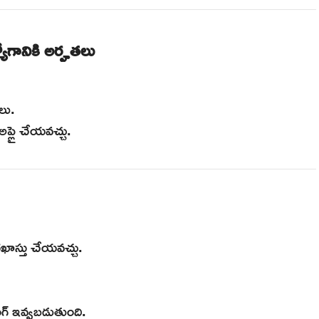
ానికి అర్హతలు
లు.
అప్లై చేయవచ్చు.
రఖాస్తు చేయవచ్చు.
ంగ్ ఇవ్వబడుతుంది.