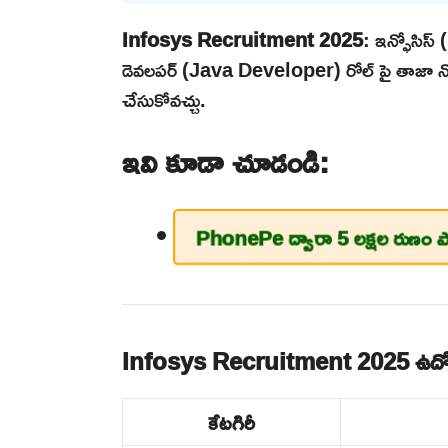
Infosys Recruitment 2025
: ఇన్ఫోసిస్
డెవలపర్ (Java Developer) రోల్ పై తాజా నోటిఫికే
చేసుకోవచ్చు.
ఇవి కూడా చూడండి:
PhonePe ద్వారా 5 లక్షల రుణం ప
Infosys Recruitment 2025 ఉద్యో
కేటగిరీ