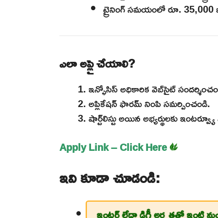
ట్రైనింగ్ సమయంలో రూ. 35,000 జ
ఎలా అప్లై చేయాలి?
ఇన్ఫోసిస్ అధికారిక వెబ్‌సైట్ సందర్శించం
అప్లికేషన్ ఫారమ్ నింపి సమర్పించండి.
షార్ట్‌లిస్టు అయిన అభ్యర్థులకు ఇంటర్వ్యూ 
Apply Link – Click Here
ఇవి కూడా చూడండి:
ఇంటర్ లేదా డిగ్రీ అర్హతతో ఇంటి ను