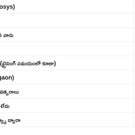
nfosys)
సిన వారు
(ట్రైనింగ్ సమయంలో కూడా)
rgaon)
వత్సరాలు
 లేదు
యూ ద్వారా