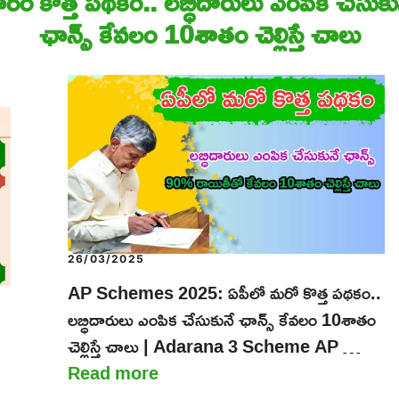
ఫారం
కొత్త పథకం.. లబ్ధిదారులు ఎంపిక చేసుకు
ఛాన్స్ కేవలం 10శాతం చెల్లిస్తే చాలు
26/03/2025
AP Schemes 2025: ఏపీలో మరో కొత్త పథకం..
లబ్ధిదారులు ఎంపిక చేసుకునే ఛాన్స్ కేవలం 10శాతం
చెల్లిస్తే చాలు | Adarana 3 Scheme AP …
Read more