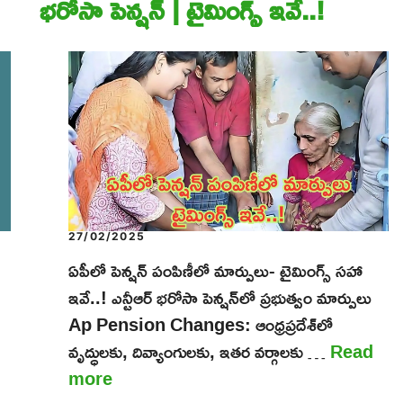
భరోసా పెన్షన్‌ | టైమింగ్స్ ఇవే..!
27/02/2025
ఏపీలో పెన్షన్ పంపిణీలో మార్పులు- టైమింగ్స్ సహా
ఇవే..! ఎన్టీఆర్ భరోసా పెన్షన్‌లో ప్రభుత్వం మార్పులు
Ap Pension Changes: ఆంధ్రప్రదేశ్‌లో
వృద్ధులకు, దివ్యాంగులకు, ఇతర వర్గాలకు …
Read
more