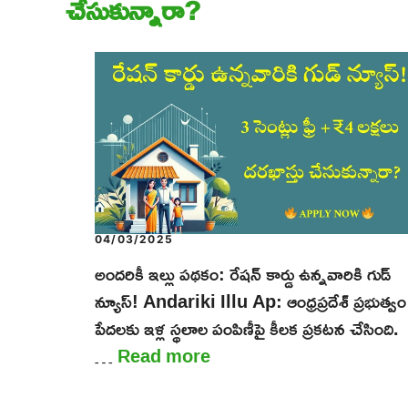
చేసుకున్నారా?
04/03/2025
అందరికీ ఇల్లు పథకం: రేషన్ కార్డు ఉన్నవారికి గుడ్
న్యూస్! Andariki Illu Ap: ఆంధ్రప్రదేశ్ ప్రభుత్వం
పేదలకు ఇళ్ల స్థలాల పంపిణీపై కీలక ప్రకటన చేసింది.
…
Read more