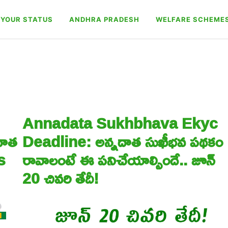
YOUR STATUS
ANDHRA PRADESH
WELFARE SCHEME
Annadata Sukhbhava Ekyc
దాత
Deadline: అన్నదాత సుఖీభవ పథకం
s
రావాలంటే ఈ పనిచేయాల్సిందే.. జూన్
20 చివరి తేదీ!