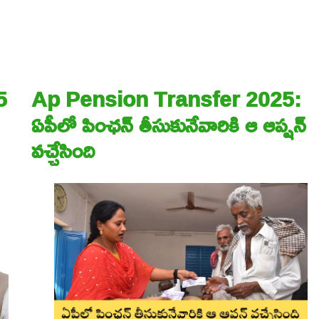
5
Ap Pension Transfer 2025:
ఏపీలో పింఛన్ తీసుకునేవారికి ఆ ఆప్షన్
వచ్చేసింది