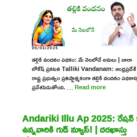
05/03/2025
తల్లికి వందనం పథకం: మే నెలలోనే అమలు | నారా
లోకేష్ ప్రకటన Talliki Vandanam: ఆంధ్రప్రదేశ్
రాష్ట్ర ప్రభుత్వం ప్రతిష్టాత్మకంగా తల్లికి వందనం పథకాన్
ప్రవేశపెడుతోంది. …
Read more
Andariki Illu Ap 2025: రేషన్ కా
ఉన్నవారికి గుడ్ న్యూస్! | దరఖాస్తు