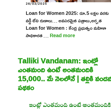
26/03/2025
Loan for Women 2025: రూ.5 లక్షల వరకు
వడ్డీ లేని రుణాలు… అవసరమైన పత్రాలు,అర్హత
Loan for Women : కేంద్ర ప్రభుత్వం మహిళా
సాధికారత …
Read more
Talliki Vandanam: ఇంట్లో
ఎంతమంది ఉంటే అంతమందికి
15,000.. మే నెలలోనే | తల్లికి వంద
పథకం