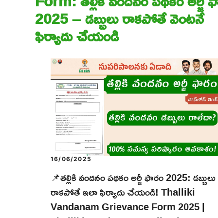
Form: తల్లికి వందనం పథకం అర్జీ 
2025 – డబ్బులు రాకపోతే వెంటనే
ఫిర్యాదు చేయండి
16/06/2025
📌తల్లికి వందనం పథకం అర్జీ ఫారం 2025: డబ్బులు
రాకపోతే ఇలా ఫిర్యాదు చేయండి! Thalliki
Vandanam Grievance Form 2025 |