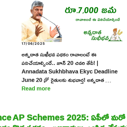
17/06/2025
అన్నదాత సుఖీభవ పథకం రావాలంటే ఈ
పనిచేయాల్సిందే.. జూన్ 20 చివరి తేదీ! |
Annadata Sukhbhava Ekyc Deadline
June 20 🌾 రైతులకు శుభవార్త! అన్నదాత …
Read more
nce
AP Schemes 2025: ఏపీలో మరో