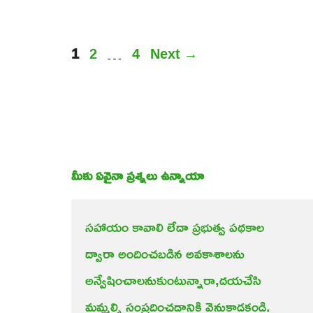
Page
Page
Page
1
2
…
4
Next
→
మీకు ఏవైనా ప్రశ్నలు ఉన్నాయా
సహాయం కావాలి లేదా ప్రభుత్వ పథకాల
ద్వారా అందించబడిన అవకాశాలను 
అన్వేషించాలనుకుంటున్నారా,దయచేసి 
మమ్మల్ని సంప్రదించడానికి వెనుకాడకండి.