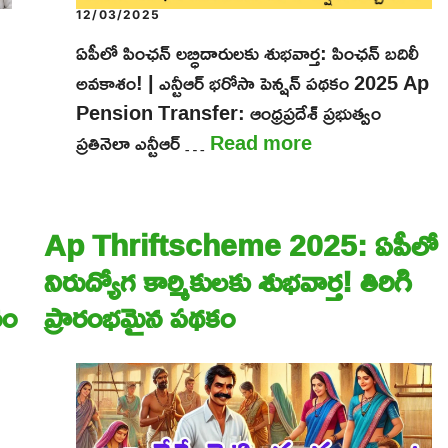
12/03/2025
ఏపీలో పింఛన్ లబ్ధిదారులకు శుభవార్త: పింఛన్ బదిలీ
అవకాశం! | ఎన్టీఆర్ భరోసా పెన్షన్ పథకం 2025 Ap
Pension Transfer: ఆంధ్రప్రదేశ్ ప్రభుత్వం
ప్రతినెలా ఎన్టీఆర్ …
Read more
Ap Thriftscheme 2025: ఏపీలో
నిరుద్యోగ కార్మికులకు శుభవార్త! తిరిగి
నం
ప్రారంభమైన పథకం