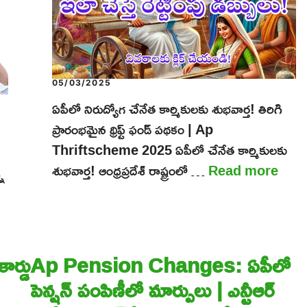
05/03/2025
ఏపీలో నిరుద్యోగ చేనేత కార్మికులకు శుభవార్త! తిరిగి
ప్రారంభమైన థ్రిఫ్ట్ ఫండ్ పథకం | Ap
Thriftscheme 2025 ఏపీలో చేనేత కార్మికులకు
శుభవార్త! ఆంధ్రప్రదేశ్ రాష్ట్రంలో …
Read more
ని
ర్డు
Ap Pension Changes: ఏపీలో
పెన్షన్ పంపిణీలో మార్పులు | ఎన్టీఆర్