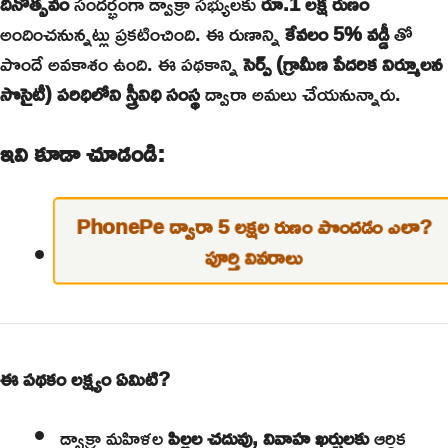
దినోత్సవం
సందర్భంగా డ్వాక్రా సభ్యులకు
రూ.1 లక్ష రుణం
అందించనున్నట్లు ప్రకటించింది. ఈ రుణాన్ని
కేవలం 5% వడ్డీ
తో
పొందే అవకాశం ఉంది. ఈ పథకాన్ని
సెర్ప్ (గ్రామీణ పేదరిక నిర్మూలన
సొసైటీ) పరిధిలోని స్త్రీనిధి సంస్థ
ద్వారా అమలు చేయనున్నారు.
ఇవి కూడా చూడండి:
PhonePe ద్వారా 5 లక్షల రుణం పొందడం ఎలా?
పూర్తి వివరాలు
ఈ పథకం లక్ష్యం ఏమిటి?
డ్వాక్రా మహిళల
పిల్లల చదువు, వివాహ ఖర్చులకు
ఆర్థిక