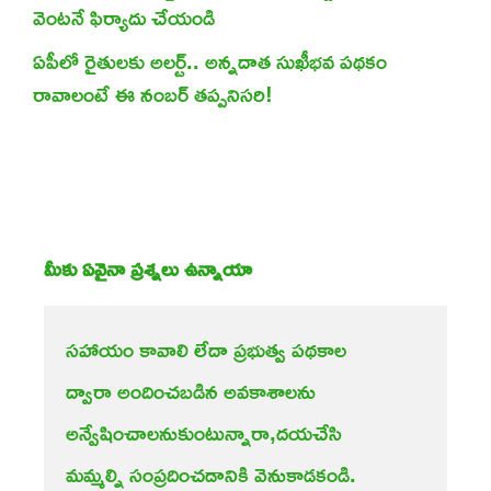
వెంటనే ఫిర్యాదు చేయండి
ఏపీలో రైతులకు అలర్ట్.. అన్నదాత సుఖీభవ పథకం
రావాలంటే ఈ నంబర్ తప్పనిసరి!
మీకు ఏవైనా ప్రశ్నలు ఉన్నాయా
సహాయం కావాలి లేదా ప్రభుత్వ పథకాల
ద్వారా అందించబడిన అవకాశాలను 
అన్వేషించాలనుకుంటున్నారా,దయచేసి 
మమ్మల్ని సంప్రదించడానికి వెనుకాడకండి.