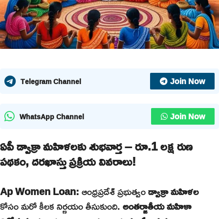
Join Now
Telegram Channel
Join Now
WhatsApp Channel
ఏపీ డ్వాక్రా మహిళలకు శుభవార్త – రూ.1 లక్ష రుణ
పథకం, దరఖాస్తు ప్రక్రియ వివరాలు!
Ap Women Loan:
ఆంధ్రప్రదేశ్ ప్రభుత్వం
డ్వాక్రా మహిళల
కోసం మరో కీలక నిర్ణయం తీసుకుంది.
అంతర్జాతీయ మహిళా