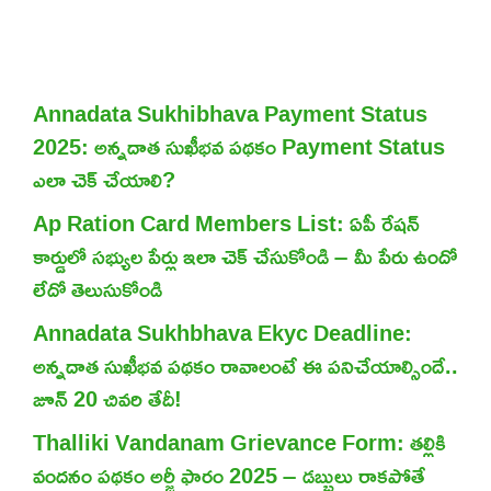
Annadata Sukhibhava Payment Status
2025: అన్నదాత సుఖీభవ పథకం Payment Status
ఎలా చెక్ చేయాలి?
Ap Ration Card Members List: ఏపీ రేషన్
కార్డులో సభ్యుల పేర్లు ఇలా చెక్ చేసుకోండి – మీ పేరు ఉందో
లేదో తెలుసుకోండి
Annadata Sukhbhava Ekyc Deadline:
అన్నదాత సుఖీభవ పథకం రావాలంటే ఈ పనిచేయాల్సిందే..
జూన్ 20 చివరి తేదీ!
Thalliki Vandanam Grievance Form: తల్లికి
వందనం పథకం అర్జీ ఫారం 2025 – డబ్బులు రాకపోతే