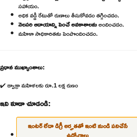
సహాయం.
అధిక వడ్డీ రేటుతో రుణాలు తీసుకోవడం తగ్గించడం.
నెలసరి ఆదాయాన్ని పెంచే అవకాశాలను
అందించడం.
మహిళా సాధికారితను పెంపొందించడం.
ప్రధాన ముఖ్యాంశాలు:
✔️ డ్వాక్రా మహిళలకు రూ.1 లక్ష రుణం
ఇవి కూడా చూడండి:
ఇంటర్ లేదా డిగ్రీ అర్హతతో ఇంటి నుండి పనిచేసే
ఉద్యోగాలు