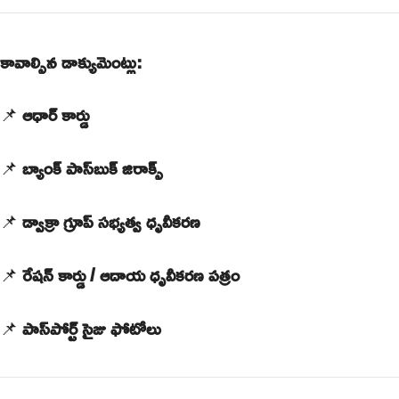
కావాల్సిన డాక్యుమెంట్లు:
📌
ఆధార్ కార్డు
📌
బ్యాంక్ పాస్‌బుక్ జిరాక్స్
📌
డ్వాక్రా గ్రూప్ సభ్యత్వ ధృవీకరణ
📌
రేషన్ కార్డు / ఆదాయ ధృవీకరణ పత్రం
📌
పాస్‌పోర్ట్ సైజు ఫోటోలు