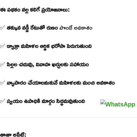
ఈ పథకం వల్ల కలిగే ప్రయోజనాలు:
✅
తక్కువ వడ్డీ రేటుతో రుణం
పొందే అవకాశం
✅
డ్వాక్రా మహిళల ఆర్థిక భరోసా పెరుగుతుంది
✅
పిల్లల చదువు, వివాహ ఖర్చులకు సహాయం
✅
వ్యాపారం చేయాలనుకునే మహిళలకు మంచి అవకాశం
✅
స్వయం ఉపాధికి మార్గం సిద్ధమవుతుంది
తాజా అప్డేట్: