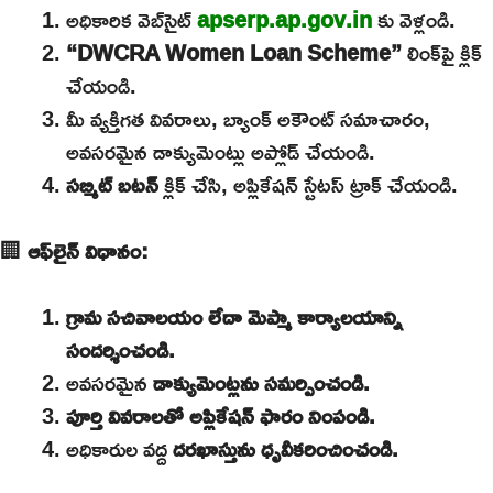
అధికారిక వెబ్‌సైట్
apserp.ap.gov.in
కు వెళ్లండి.
“DWCRA Women Loan Scheme”
లింక్‌పై క్లిక్
చేయండి.
మీ వ్యక్తిగత వివరాలు, బ్యాంక్ అకౌంట్ సమాచారం,
అవసరమైన డాక్యుమెంట్లు అప్లోడ్ చేయండి.
సబ్మిట్ బటన్
క్లిక్ చేసి, అప్లికేషన్ స్టేటస్ ట్రాక్ చేయండి.
🏢
ఆఫ్‌లైన్ విధానం:
గ్రామ సచివాలయం లేదా మెప్మా కార్యాలయాన్ని
సందర్శించండి.
అవసరమైన
డాక్యుమెంట్లను సమర్పించండి.
పూర్తి వివరాలతో అప్లికేషన్ ఫారం నింపండి.
అధికారుల వద్ద
దరఖాస్తును ధృవీకరించించండి.