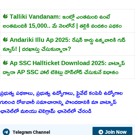
Talliki Vandanam: ఇంట్లో ఎంతమంది ఉంటే
అంతమందికి 15,000.. మే నెలలోనే | తల్లికి వందనం పథకం
Andariki Illu Ap 2025: రేషన్ కార్డు ఉన్నవారికి గుడ్
న్యూస్! | దరఖాస్తు చేసుకున్నారా?
Ap SSC Hallticket Download 2025: వాట్సాప్
ద్వారా AP SSC హాల్ టికెట్లు డౌన్‌లోడ్ చేసుకునే విధానం
ప్రభుత్వ పథకాలు, ప్రభుత్వ ఉద్యోగాలు, ప్రైవేట్ కంపెనీ ఉద్యోగాల
గురించి రోజువారీ సమాచారాన్ని పొందడానికి మా వాట్సాప్
ఛానెల్‌లో మరియు టెలిగ్రామ్ ఛానెల్‌లో చేరండి
Join Now
Telegram Channel