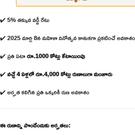
✔️ 5% తక్కువ వడ్డీ రేటు
✔️ 2025 మార్చి 8న మహిళా దినోత్సవ కానుకగా ప్రకటించే అవకాశం
✔️ ప్రతి ఏటా
రూ.1000 కోట్లు కేటాయింపు
✔️
వచ్చే 4 ఏళ్లలో రూ.4,000 కోట్లు రుణాలుగా మంజూరు
✔️ అర్హత కలిగిన ప్రతి ఒక్కరికీ రుణ అవకాశం
ఈ రుణాన్ని పొందేందుకు అర్హతలు: