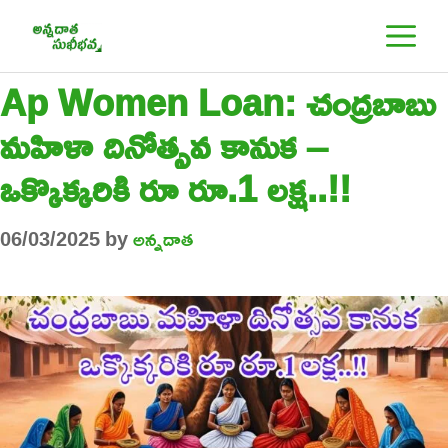
Skip
M
to
content
Ap Women Loan: చంద్రబాబు
మహిళా దినోత్సవ కానుక –
ఒక్కొక్కరికి రూ రూ.1 లక్ష..!!
06/03/2025
by
అన్నదాత