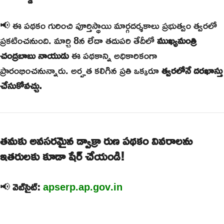
📢 ఈ పథకం గురించి పూర్తిస్థాయి మార్గదర్శకాలు ప్రభుత్వం త్వరలో
ప్రకటించనుంది. మార్చి 8న లేదా తదుపరి తేదీలో
ముఖ్యమంత్రి
చంద్రబాబు నాయుడు
ఈ పథకాన్ని అధికారికంగా
ప్రారంభించనున్నారు. అర్హత కలిగిన ప్రతి ఒక్కరూ
త్వరలోనే దరఖాస్తు
చేసుకోవచ్చు.
తమకు అవసరమైన డ్వాక్రా రుణ పథకం వివరాలను
ఇతరులకు కూడా షేర్ చేయండి!
📢
వెబ్‌సైట్:
apserp.ap.gov.in