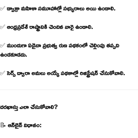
✅
డ్వాక్రా మహిళా సమూహాల్లో సభ్యురాలు అయి ఉండాలి.
✅
ఆంధ్రప్రదేశ్ రాష్ట్రానికి చెందిన వారై ఉండాలి.
✅
ముందుగా ఏదైనా ప్రభుత్వ రుణ పథకంలో చెల్లింపు తప్పని
ఉండకూడదు.
✅
సెర్ప్ ద్వారా అమలు అయ్యే పథకాల్లో రిజిస్ట్రేషన్ చేసుకోవాలి.
దరఖాస్తు ఎలా చేసుకోవాలి?
📝
ఆన్‌లైన్ విధానం: