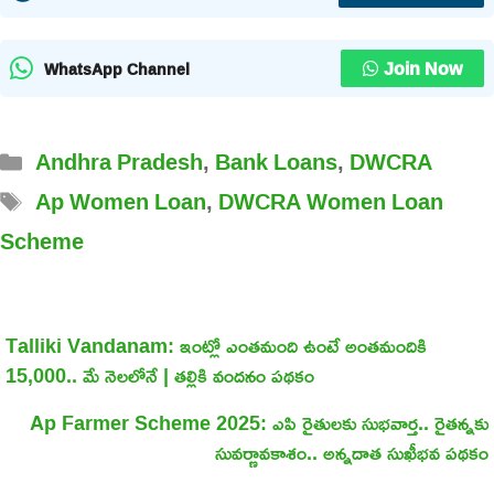
Join Now
WhatsApp Channel
Categories
Andhra Pradesh
,
Bank Loans
,
DWCRA
Tags
Ap Women Loan
,
DWCRA Women Loan
Scheme
Talliki Vandanam: ఇంట్లో ఎంతమంది ఉంటే అంతమందికి
15,000.. మే నెలలోనే | తల్లికి వందనం పథకం
Ap Farmer Scheme 2025: ఎపి రైతులకు సుభవార్త.. రైతన్నకు
సువర్ణావకాశం.. అన్నదాత సుఖీభవ పథకం