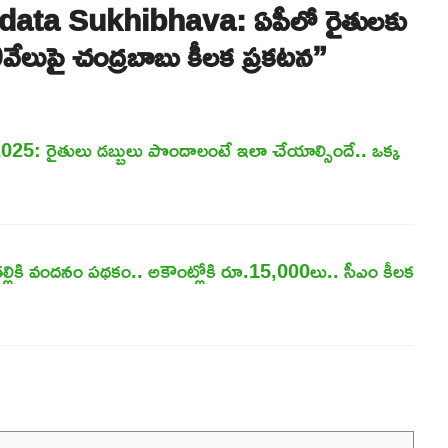
ata Sukhibhava: ఏపీలో రైతులకు
20వేలుపై చంద్రబాబు కీలక ప్రకటన”
: రైతులు డబ్బులు పొందాలంటే ఇలా చేయాల్సిందే.. ఒక్క
ికి వందనం పథకం.. అకౌంట్లోకి రూ.15,000లు.. సీఎం కీలక