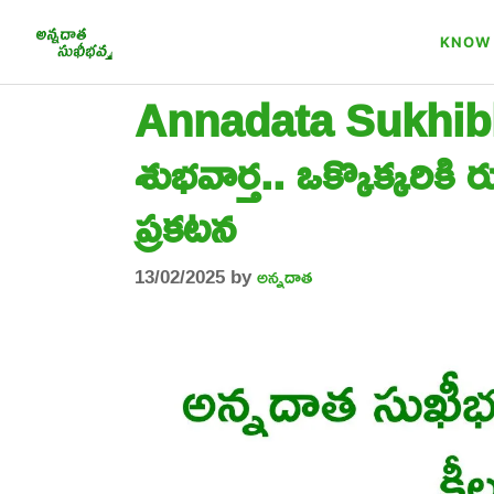
Skip
to
KNOW 
content
Annadata Sukhibha
శుభవార్త.. ఒక్కొక్కరికి
ప్రకటన
13/02/2025
by
అన్నదాత