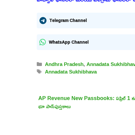
Telegram Channel
WhatsApp Channel
Categories
Andhra Pradesh
,
Annadata Sukhibha
Tags
Annadata Sukhibhava
AP Revenue New Passbooks: ఏప్రిల్ 1 నుంచ
భూ పాస్‌పుస్తకాలు