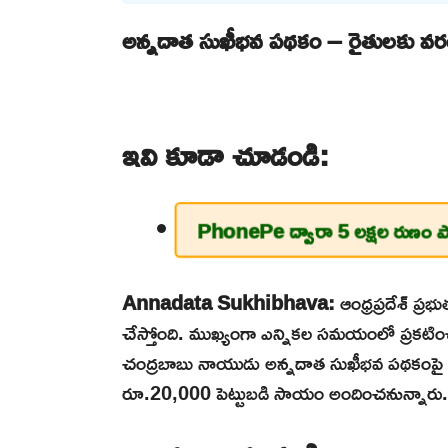
అన్నదాత సుఖీభవ పథకం – రైతులకు వరం
ఇవి కూడా చూడండి:
PhonePe ద్వారా 5 లక్షల రుణం ప
Annadata Sukhibhava:
ఆంధ్రప్రదేశ్ ప్
చేస్తోంది. ముఖ్యంగా ఎన్నికల సమయంలో ప్రకటించ
చంద్రబాబు నాయుడు అన్నదాత సుఖీభవ పథకంపై క
రూ.20,000 పెట్టుబడి సాయం అందించనున్నారు.