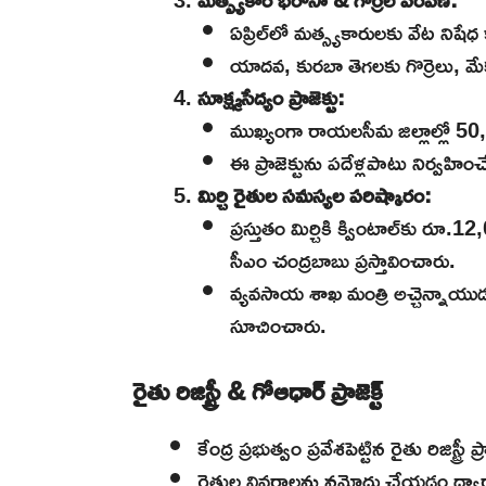
ఏప్రిల్‌లో మత్స్యకారులకు వేట న
యాదవ, కురబా తెగలకు గొర్రెలు, మే
సూక్ష్మసేద్యం ప్రాజెక్టు:
ముఖ్యంగా రాయలసీమ జిల్లాల్లో 50,0
ఈ ప్రాజెక్టును పదేళ్లపాటు నిర్వహిం
మిర్చి రైతుల సమస్యల పరిష్కారం:
ప్రస్తుతం మిర్చికి క్వింటాల్‌కు 
సీఎం చంద్రబాబు ప్రస్తావించారు.
వ్యవసాయ శాఖ మంత్రి అచ్చెన్నాయు
సూచించారు.
రైతు రిజిస్ట్రీ & గోఆధార్ ప్రాజెక్ట్
కేంద్ర ప్రభుత్వం ప్రవేశపెట్టిన రైతు రిజిస్ట్
రైతుల వివరాలను నమోదు చేయడం ద్వారా రా