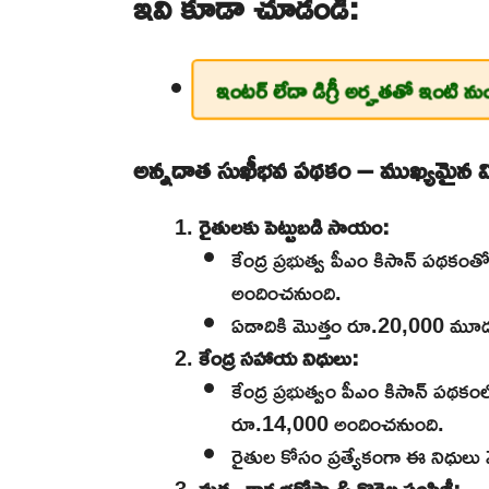
ఇవి కూడా చూడండి:
ఇంటర్ లేదా డిగ్రీ అర్హతతో ఇంటి ను
అన్నదాత సుఖీభవ పథకం – ముఖ్యమైన 
రైతులకు పెట్టుబడి సాయం:
కేంద్ర ప్రభుత్వ పీఎం కిసాన్ పథకం
అందించనుంది.
ఏడాదికి మొత్తం రూ.20,000 మూడుస
కేంద్ర సహాయ నిధులు:
కేంద్ర ప్రభుత్వం పీఎం కిసాన్ పథకం
రూ.14,000 అందించనుంది.
రైతుల కోసం ప్రత్యేకంగా ఈ నిధులు వ
మత్స్యకార భరోసా & గొర్రెల పంపిణీ: