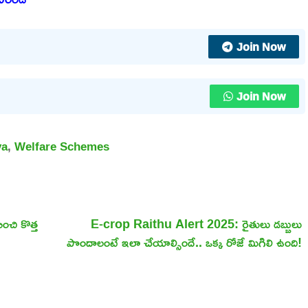
Join Now
Join Now
va
,
Welfare Schemes
ి కొత్త
E-crop Raithu Alert 2025: రైతులు డబ్బులు
పొందాలంటే ఇలా చేయాల్సిందే.. ఒక్క రోజే మిగిలి ఉంది!