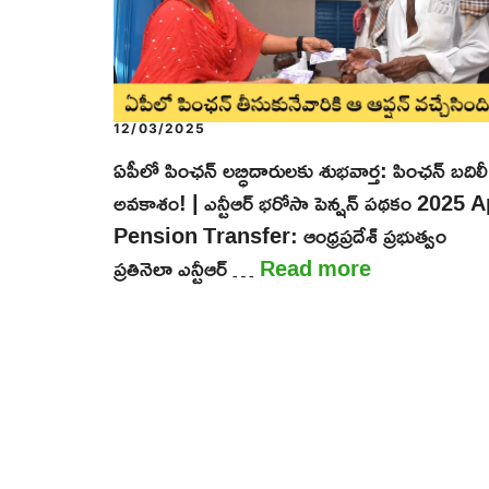
12/03/2025
ఏపీలో పింఛన్ లబ్ధిదారులకు శుభవార్త: పింఛన్ బదిలీ
అవకాశం! | ఎన్టీఆర్ భరోసా పెన్షన్ పథకం 2025 
Pension Transfer: ఆంధ్రప్రదేశ్ ప్రభుత్వం
ప్రతినెలా ఎన్టీఆర్ …
Read more