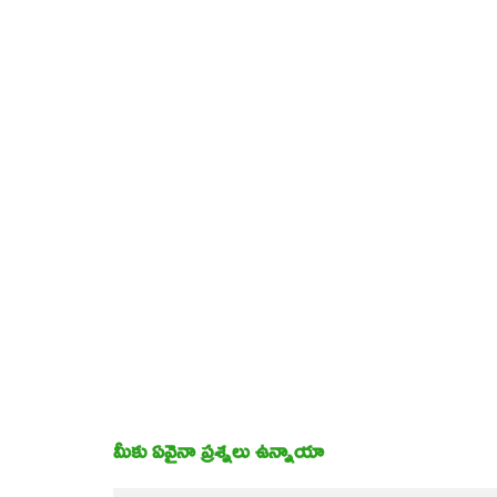
మీకు ఏవైనా ప్రశ్నలు ఉన్నాయా