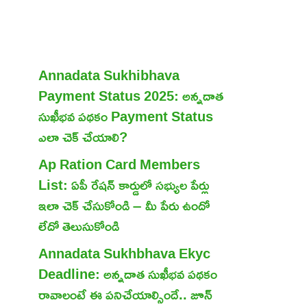
Annadata Sukhibhava
Payment Status 2025: అన్నదాత
సుఖీభవ పథకం Payment Status
ఎలా చెక్ చేయాలి?
Ap Ration Card Members
List: ఏపీ రేషన్ కార్డులో సభ్యుల పేర్లు
ఇలా చెక్ చేసుకోండి – మీ పేరు ఉందో
లేదో తెలుసుకోండి
Annadata Sukhbhava Ekyc
Deadline: అన్నదాత సుఖీభవ పథకం
రావాలంటే ఈ పనిచేయాల్సిందే.. జూన్