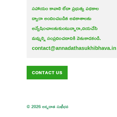
సహాయం కావాలి లేదా ప్రభుత్వ పథకాల
ద్వారా అందించబడిన అవకాశాలను 
అన్వేషించాలనుకుంటున్నారా,దయచేసి 
మమ్మల్ని సంప్రదించడానికి వెనుకాడకండి.
contact@annadathasukhibhava.in
CONTACT US
© 2026 అన్నదాత సుఖీభవ