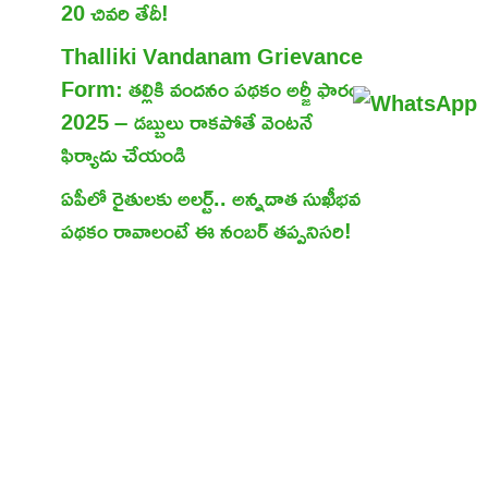
20 చివరి తేదీ!
Thalliki Vandanam Grievance
Form: తల్లికి వందనం పథకం అర్జీ ఫారం
2025 – డబ్బులు రాకపోతే వెంటనే
ఫిర్యాదు చేయండి
ఏపీలో రైతులకు అలర్ట్.. అన్నదాత సుఖీభవ
పథకం రావాలంటే ఈ నంబర్ తప్పనిసరి!