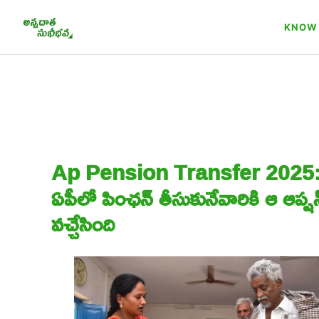
Skip
to
KNOW 
content
Ap Pension Transfer 2025
ఏపీలో పింఛన్ తీసుకునేవారికి ఆ ఆప్షన
వచ్చేసింది